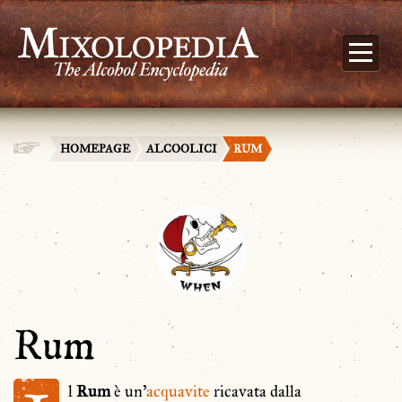
HOMEPAGE
ALCOOLICI
RUM
Rum
l
Rum
è un'
acquavite
ricavata dalla