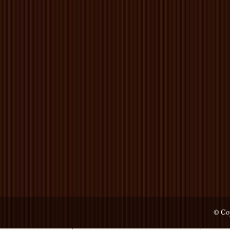
© Cop