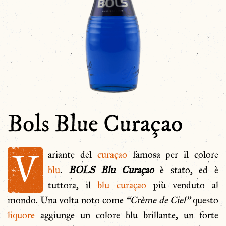
Bols Blue Curaçao
V
ariante del
curaçao
famosa per il colore
blu
.
BOLS Blu Curaçao
è stato, ed è
tuttora, il
blu curaçao
più venduto al
mondo. Una volta noto come
“Crème de Ciel”
questo
liquore
aggiunge un colore blu brillante, un forte