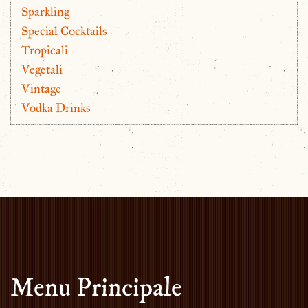
Sparkling
Special Cocktails
Tropicali
Vegetali
Vintage
Vodka Drinks
Menu Principale