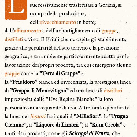
L
successivamente trasferitasi a Gorizia, si
occupa della produzione,
dell'
invecchiamento
in botte,
dell'
affinamento
e dell'imbottigliamento di
grappe
,
distillati
e vino. Il Friuli che ne ospita gli stabilimenti,
grazie alle peculiarità del suo terreno e la posizione
geografica, è un ambiente particolarmente adatto per la
lavorazione dei propri prodotti, tra cui emergono alcune
grappe
come la
"Terra di Grappe"
e
la
"Friuldoro"
bianca ed invecchiata, la prestigiosa linea
di
"Grappe di Monovitigno"
ed una linea di
distillati
impreziosita dalle "Uve Regina Bianche" la loro
personalissima acquavite di uva. Altrettanto qualificata
la linea dei
liquori
fra i quali il "
Millefiori
", la "
Prugna
Ciemme
", il
"Liquore di Limoni "
, il
"Rum Creola"
e
tanti altri prodotti, come gli
Sciroppi di Frutta
, che