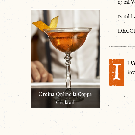
15 ml V
15 ml L
DECOR
I
l
V
inv
Ordina Online la Coppa
Cocktail