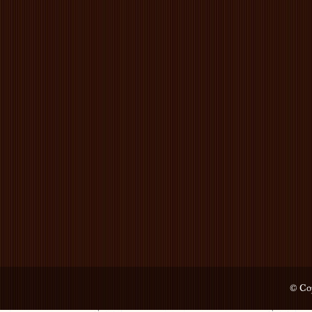
© Cop