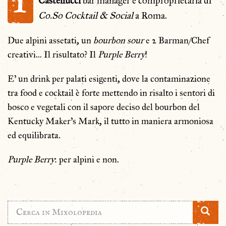
I
Castellucci
bar manager e comproprietaria di
Co.So Cocktail & Social
a Roma.
Due alpini assetati, un
bourbon sour
e 2 Barman/Chef
creativi… Il risultato? Il
Purple Berry
!
E’ un drink per palati esigenti, dove la contaminazione
tra food e cocktail è forte mettendo in risalto i sentori di
bosco e vegetali con il sapore deciso del bourbon del
Kentucky Maker’s Mark, il tutto in maniera armoniosa
ed equilibrata.
Purple Berry
: per alpini e non.