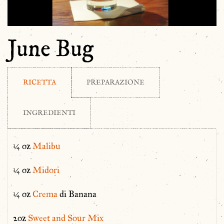
June Bug
RICETTA
PREPARAZIONE
INGREDIENTI
¾ oz
Malibu
¾ oz
Midori
¾ oz
Crema
di Banana
2oz
Sweet and Sour Mix