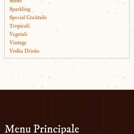
Shots
Sparkling
Special Cocktails
Tropicali
Vegetali
Vintage
Vodka Drinks
Menu Principale