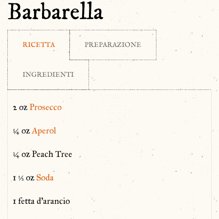
Barbarella
RICETTA
PREPARAZIONE
INGREDIENTI
2 oz
Prosecco
¾ oz
Aperol
¾ oz Peach Tree
1 ½ oz
Soda
1 fetta d’arancio