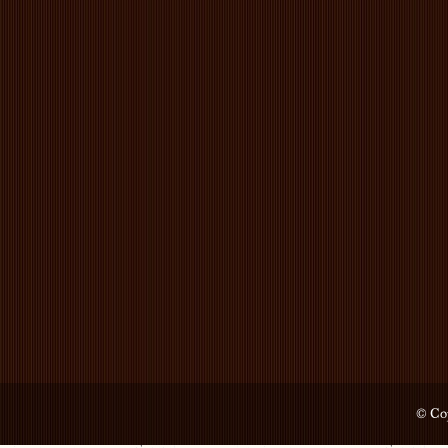
© Cop