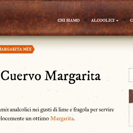
CHI SIAMO
ALCOOLICI
C
MARGARITA MIX
 Cuervo Margarita
emix
analcolici nei gusti di lime e fragola per servire
elocemente un ottimo
Margarita
.