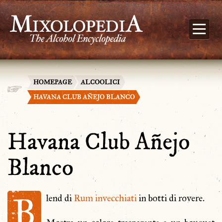
HOMEPAGE
ALCOOLICI
HAVANA CLUB AÑEJO BLANCO
Havana Club Añejo
Blanco
B
lend di
Rum
invecchiati
in botti di rovere.