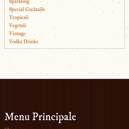
Sparkling
Special Cocktails
Tropicali
Vegetali
Vintage
Vodka Drinks
Menu Principale