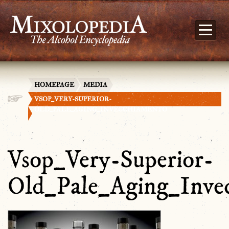
HOMEPAGE
MEDIA
VSOP_VERY-SUPERIOR-
OLD_PALE_AGING_INVECCHIAMENTO
Vsop_Very-Superior-
Old_Pale_Aging_Inve