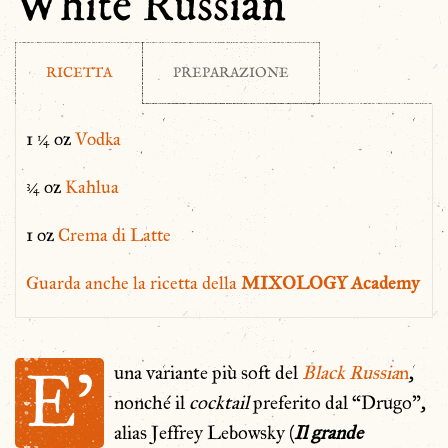
White Russian
RICETTA
PREPARAZIONE
1 ¼ oz
Vodka
¾ oz
Kahlua
1 oz
Crema di Latte
Guarda anche la ricetta della
MIXOLOGY Academy
E’
una variante più soft del
Black Russia
n
,
nonché il
cocktail
preferito dal “Drugo”,
alias Jeffrey Lebowsky (
Il grande