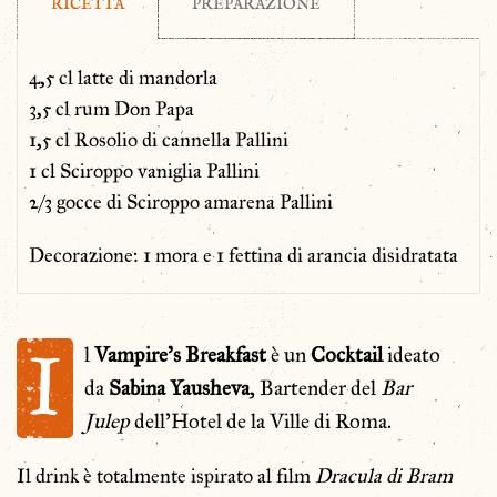
RICETTA
PREPARAZIONE
4,5 cl latte di mandorla
3,5 cl rum Don Papa
1,5 cl Rosolio di cannella Pallini
1 cl Sciroppo vaniglia Pallini
2/3 gocce di Sciroppo amarena Pallini
Decorazione: 1 mora e 1 fettina di arancia disidratata
I
l
Vampire’s Breakfast
è un
Cocktail
ideato
da
Sabina Yausheva
, Bartender del
Bar
Julep
dell’Hotel de la Ville di Roma.
Il drink è totalmente ispirato al film
Dracula di Bram