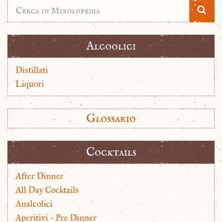
Alcoolici
Distillati
Liquori
Glossario
Cocktails
After Dinner
All Day Cocktails
Analcolici
Aperitivi - Pre Dinner