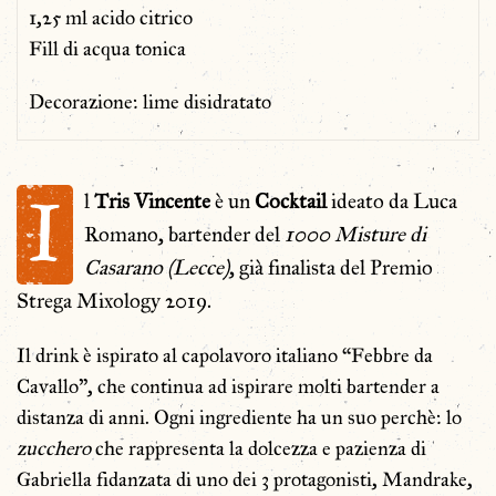
1,25 ml acido citrico
Fill di acqua tonica
Decorazione: lime disidratato
I
l
Tris
Vincente
è un
Cocktail
ideato da Luca
Romano, bartender del
1000 Misture di
Casarano (Lecce)
, già finalista del Premio
Strega Mixology 2019.
Il drink è ispirato al capolavoro italiano “Febbre da
Cavallo”, che continua ad ispirare molti bartender a
distanza di anni. Ogni ingrediente ha un suo perchè: lo
zucchero
che rappresenta la dolcezza e pazienza di
Gabriella fidanzata di uno dei 3 protagonisti, Mandrake,