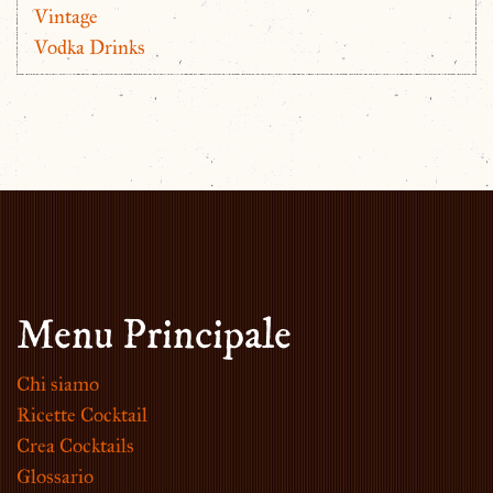
Vintage
Vodka Drinks
Menu Principale
Chi siamo
Ricette Cocktail
Crea Cocktails
Glossario