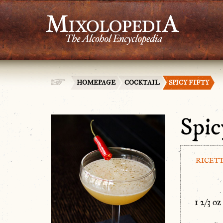
HOMEPAGE
COCKTAIL
SPICY FIFTY
Spic
RICET
1 2/3 o