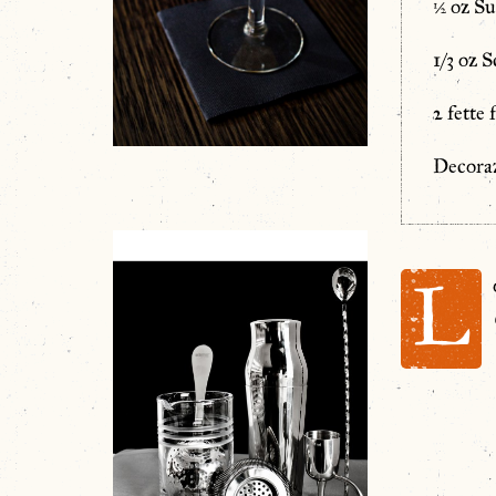
½ oz Su
1/3 oz 
2 fette
Decoraz
L