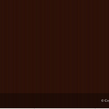
© Cop