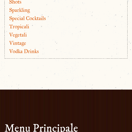
Shots
Sparkling
Special Cocktails
Tropicali
Vegetali
Vintage
Vodka Drinks
Menu Principale