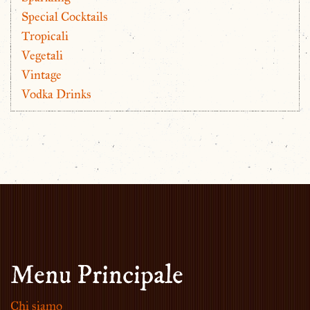
Special Cocktails
Tropicali
Vegetali
Vintage
Vodka Drinks
Menu Principale
Chi siamo