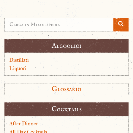
Alcoolici
Distillati
Liquori
Glossario
Cocktails
After Dinner
All Day Cocktails