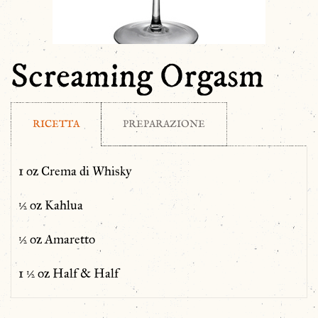
Screaming Orgasm
RICETTA
PREPARAZIONE
1 oz Crema di Whisky
½ oz Kahlua
½ oz Amaretto
1 ½ oz Half & Half