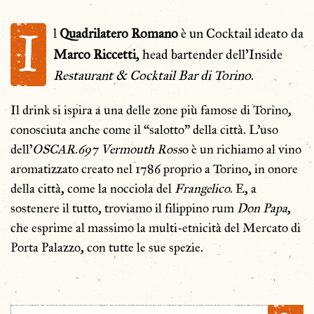
I
l
Quadrilatero Romano
è un Cocktail ideato da
Marco
Riccetti
, head bartender dell’Inside
Restaurant & Cocktail Bar di Torino
.
Il drink si ispira a una delle zone più famose di Torino,
conosciuta anche come il “salotto” della città. L’uso
dell’
OSCAR.697 Vermouth Ross
o è un richiamo al vino
aromatizzato creato nel 1786 proprio a Torino, in onore
della città, come la nocciola del
Frangelico
. E, a
sostenere il tutto, troviamo il filippino rum
Don Papa
,
che esprime al massimo la multi-etnicità del Mercato di
Porta Palazzo, con tutte le sue spezie.