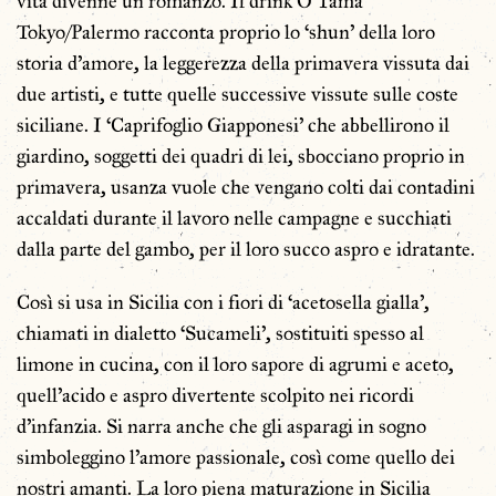
vita divenne un romanzo. Il drink O’Tama
Tokyo/Palermo racconta proprio lo ‘shun’ della loro
storia d’amore, la leggerezza della primavera vissuta dai
due artisti, e tutte quelle successive vissute sulle coste
siciliane. I ‘Caprifoglio Giapponesi’ che abbellirono il
giardino, soggetti dei quadri di lei, sbocciano proprio in
primavera, usanza vuole che vengano colti dai contadini
accaldati durante il lavoro nelle campagne e succhiati
dalla parte del gambo, per il loro succo aspro e idratante.
Così si usa in Sicilia con i fiori di ‘acetosella gialla’,
chiamati in dialetto ‘Sucameli’, sostituiti spesso al
limone in cucina, con il loro sapore di agrumi e aceto,
quell’acido e aspro divertente scolpito nei ricordi
d’infanzia. Si narra anche che gli asparagi in sogno
simboleggino l’amore passionale, così come quello dei
nostri amanti. La loro piena maturazione in Sicilia