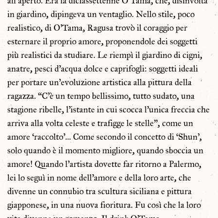
all’aperto. Era la diciassettenne O’Tama, che, disinvolta
in giardino, dipingeva un ventaglio. Nello stile, poco
realistico, di O’Tama, Ragusa trovò il coraggio per
esternare il proprio amore, proponendole dei soggetti
più realistici da studiare. Le riempì il giardino di cigni,
anatre, pesci d’acqua dolce e caprifogli: soggetti ideali
per portare un’evoluzione artistica alla pittura della
ragazza. “C’è un tempo bellissimo, tutto sudato, una
stagione ribelle, l’istante in cui scocca l’unica freccia che
arriva alla volta celeste e trafigge le stelle”, come un
amore ‘raccolto’… Come secondo il concetto di ‘Shun’,
solo quando è il momento migliore, quando sboccia un
amore! Quando l’artista dovette far ritorno a Palermo,
lei lo seguì in nome dell’amore e della loro arte, che
divenne un connubio tra scultura siciliana e pittura
giapponese, in una nuova fioritura. Fu così che la loro