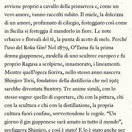
avviene proprio a cavallo della primavera e, come un
vero amore, vanno raccolti subito. Il miele, la dolcezza
di un amore, profumato di ciliegio, festeggiato così come
in Sicilia si festeggia il mandorlo in fiore. Le note
erbacee e floreali del tè, la punta di aceto di mele. Perché
l’uso del Roku Gin? Nel 1879, O’Tama fu la prima
donna giapponese, modella di uno scultore europeo e fu
proprio Ragusa a scolpirne, innamorato, i lineamenti.
Mentre quell’opera fioriva, nello stesso anno nasceva
Shinjiro Torii, fondatore della distilleria che nel 1963
sarebbe diventata Suntory. Tre anime simili, con lo
stesso sogno: quello di esportare, chi con la pittura, chi
con la scultura e chi con la distillazione, la propria
cultura fuori confine, sovvertendone le regole. “Un
giorno il gin giapponese sarà amato in tutto il mondo”,
prefiggeva Shinjiro, e così è stato! E lo è stato anche per