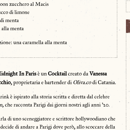
poon zucchero al Macis
succo di limone
e di menta
a alla menta
ione: una caramella alla menta
idnight
In
Paris
è un
Cocktail
creato da
Vanessa
cchio
, proprietaria e bartender di
Oliva.co
di Catania.
drink è ispirato alla storia scritta e diretta dal celebre
en
, che racconta Parigi dai giorni nostri agli anni ’20.
arla di uno sceneggiatore e scrittore hollywoodiano che
decide di andare a Parigi dove però, allo scoccare della