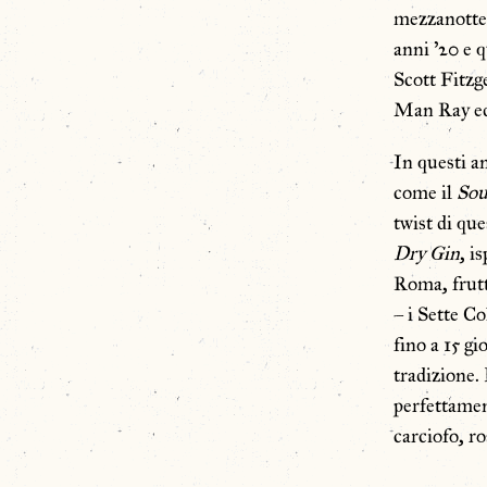
mezzanotte f
anni ’20 e 
Scott Fitzg
Man Ray ed 
In questi an
come il
Sou
twist di qu
Dry
Gin
, i
Roma, frutt
– i Sette C
fino a 15 gi
tradizione.
perfettament
carciofo, ro