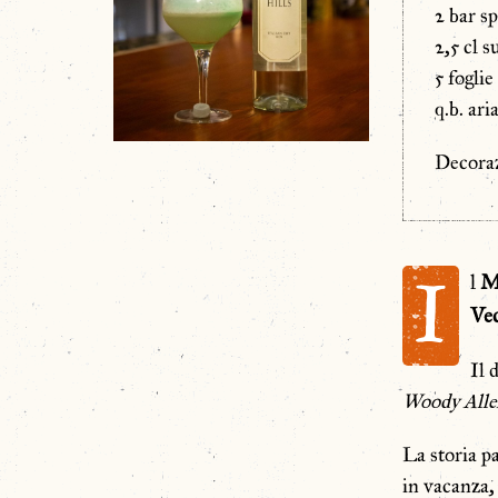
2 bar s
2,5 cl 
5 fogli
q.b. ari
Decoraz
I
l
M
Ve
Il 
Woody
All
La storia p
in vacanza, 