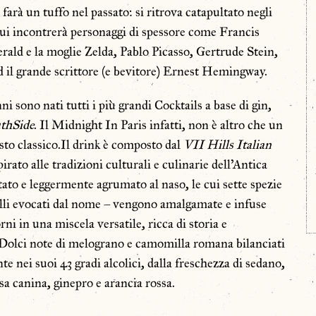
arà un tuffo nel passato: si ritrova catapultato negli
qui incontrerà personaggi di spessore come Francis
erald e la moglie Zelda, Pablo Picasso, Gertrude Stein,
il grande scrittore (e bevitore) Ernest Hemingway.
ni sono nati tutti i più grandi Cocktails a base di gin,
thSide
. Il Midnight In Paris infatti, non è altro che un
esto classico.Il drink è composto dal
VII
Hills
Italian
spirato alle tradizioni culturali e culinarie dell’Antica
ato e leggermente agrumato al naso, le cui sette spezie
olli evocati dal nome – vengono amalgamate e infuse
orni in una miscela versatile, ricca di storia e
 Dolci note di melograno e camomilla romana bilanciati
e nei suoi 43 gradi alcolici, dalla freschezza di sedano,
sa canina, ginepro e arancia rossa.