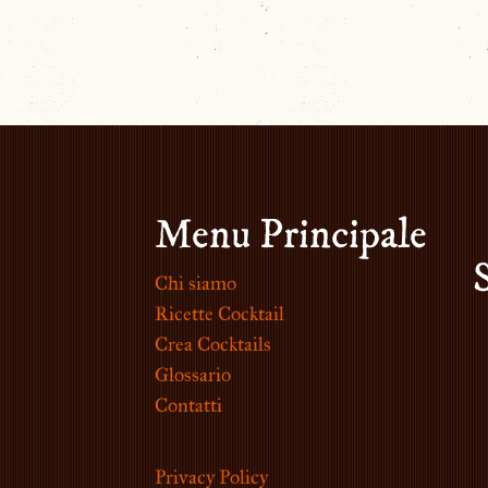
Menu Principale
Chi siamo
Ricette Cocktail
Crea Cocktails
Glossario
Contatti
Privacy Policy