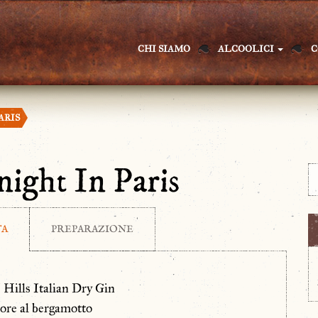
CHI SIAMO
ALCOOLICI
C
ARIS
ight In Paris
TA
PREPARAZIONE
I Hills Italian Dry Gin
quore al bergamotto