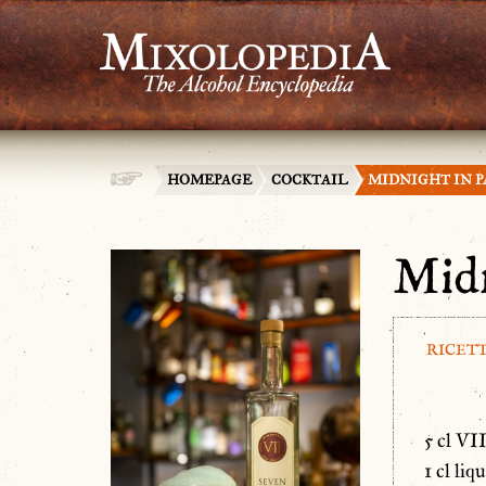
HOMEPAGE
COCKTAIL
MIDNIGHT IN P
Midn
RICET
5 cl VI
1 cl li