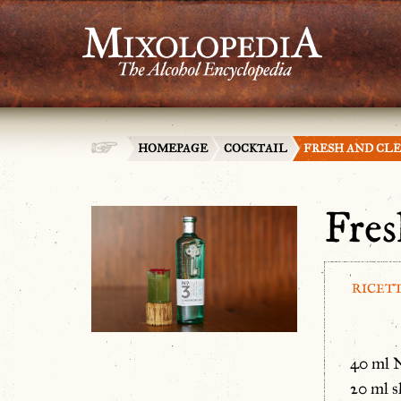
HOMEPAGE
COCKTAIL
FRESH AND CL
Fres
RICET
40 ml 
20 ml s