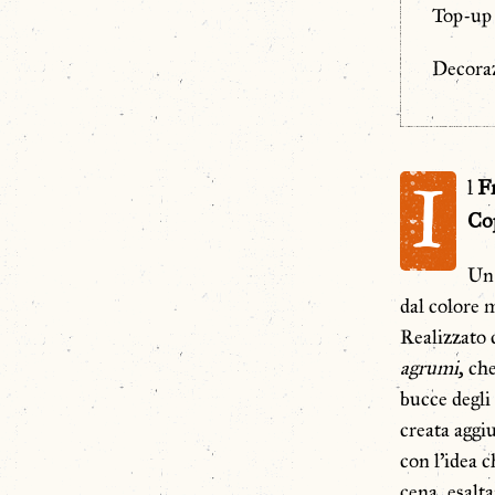
Top-up 
Decoraz
I
l
F
Co
Un 
dal colore 
Realizzato 
agrumi
, ch
bucce degli
creata aggi
con l’idea 
cena, esalta