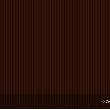
© Cop