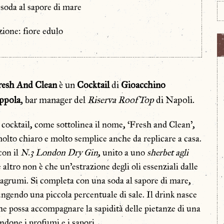
soda al sapore di mare
ione: fiore edulo
resh And Clean
è un
Cocktail
di
Gioacchino
ppola
, bar manager del
Riserva RoofTop
di Napoli.
cocktail, come sottolinea il nome, ‘Fresh and Clean’,
molto chiaro e molto semplice anche da replicare a casa.
con il
N.3 London Dry Gin
, unito a uno
sherbet agli
e altro non è che un’estrazione degli oli essenziali dalle
 agrumi. Si completa con una soda al sapore di mare,
ungendo una piccola percentuale di sale. Il drink nasce
che possa accompagnare la sapidità delle pietanze di una
ndone i profumi e i sapori.