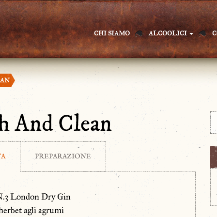
CHI SIAMO
ALCOOLICI
C
EAN
h And Clean
TA
PREPARAZIONE
N.3 London Dry Gin
herbet agli agrumi