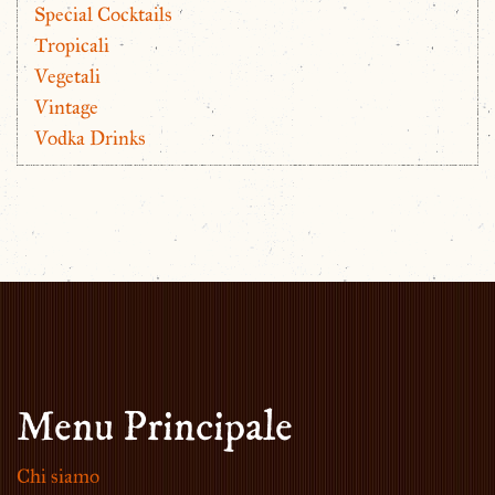
Special Cocktails
Tropicali
Vegetali
Vintage
Vodka Drinks
Menu Principale
Chi siamo