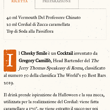
RICETTA
PREPARAZIONE
40 ml Vermouth Del Professore Chinato
20 ml Cordial di Zucca caramellata
Top di Soda alla Passiflora
I
l
Cheeky Smile
è un
Cocktail
inventato da
Gregory Camillò
, Head Bartender del
The
Jerry Thomas Speakeasy di Roma
, classificato
al numero 50 della classifica The World’s 50 Best Bars
2019.
Il drink prende ispirazione da Halloween e la sua zucca,
utilizzata per la realizzazione del Cordial: viene fatta
caramellare a 170°, ne viene estratto il succo per poi