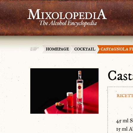
HOMEPAGE
COCKTAIL
CASTAGNOLA F
Cast
RICET
45 ml S
15 ml A