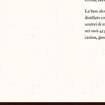
La base alc
distillato 
sentori di 
nei suoi 43 
canina, gin