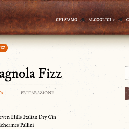
CHI SIAMO
ALCOOLICI
C
IZZ
agnola Fizz
TA
PREPARAZIONE
even Hills Italian Dry Gin
lchermes Pallini