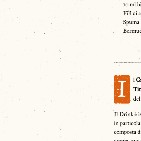
10 ml b
Fill di 
Spuma h
Bermu
I
l
C
Tit
de
Il Drink è i
in particola
composta da
crema, zucc