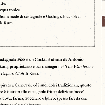
itter
acqua tonica
omemade di castagnole e Gosling’s Black Seal
da Rum
astagnola
Fizz
è un Cocktail ideato da
Antonio
toni
,
proprietario e
bar manager
del
The Wanderer
e
l
Depero Club
di Rieti.
spirato a Carnevale ed i suoi dolci tradizionali, questo
re è ispirato alla castagnola fritta: deliziosa ‘noce’
 uova, farina, zucchero e burro, spesso farcita con
hero a velo o alchermes.