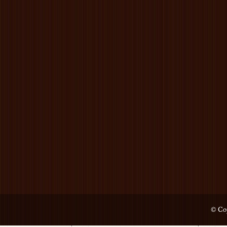
© Cop