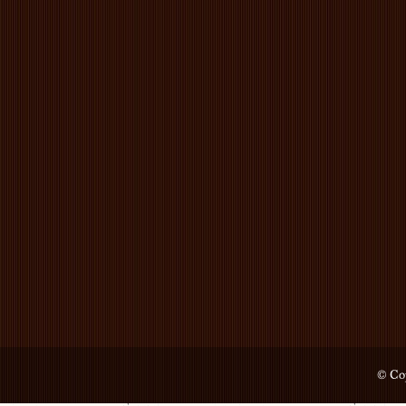
© Cop