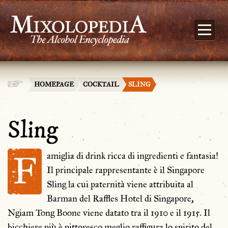
HOMEPAGE
COCKTAIL
SLING
Sling
F
amiglia di drink ricca di ingredienti e fantasia!
Il principale rappresentante è il Singapore
Sling la cui paternità viene attribuita al
Barman del Raffles Hotel di Singapore,
Ngiam Tong Boone viene datato tra il 1910 e il 1915. Il
bicchiere più è pittoresco meglio raffigura lo spirito del