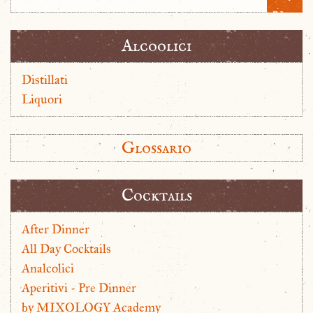
Alcoolici
Distillati
Liquori
Glossario
Cocktails
After Dinner
All Day Cocktails
Analcolici
Aperitivi - Pre Dinner
by MIXOLOGY Academy