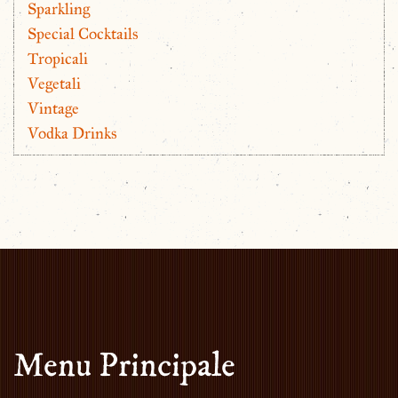
Sparkling
Special Cocktails
Tropicali
Vegetali
Vintage
Vodka Drinks
Menu Principale