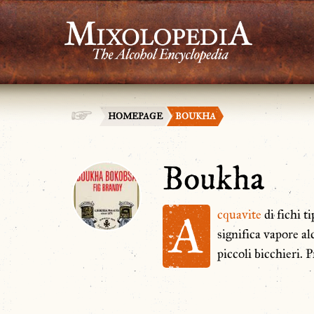
HOMEPAGE
BOUKHA
Boukha
A
cquavite
di fichi t
significa vapore a
piccoli bicchieri. 