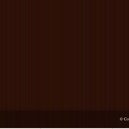
© Cop